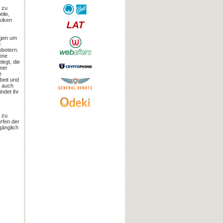
 zu
eile,
siken
r
ngen um
d
obotern.
one
legt, die
mer
e
rbeit und
l auch
ndet ihr
n zu
rfen der
gänglich