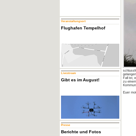
Veranstaltungsort
Flughafen Tempelhof
schlussf
Livestream
gelangen
Fall ist
Gibt es im August!
zu einem
Kommunik
Euer mo
Presse
Berichte und Fotos