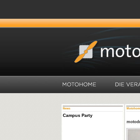
News
Motohom
Campus Party
motodr