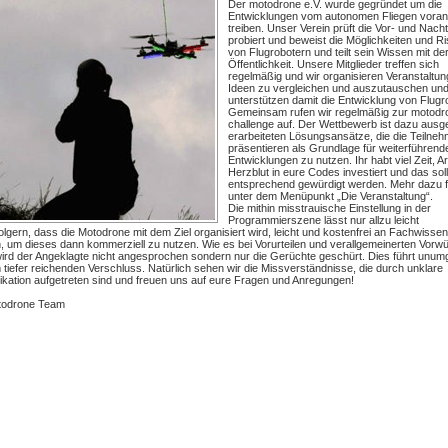
Der motodrone e.V. wurde gegründet um die
Entwicklungen vom autonomen Fliegen voran
treiben. Unser Verein prüft die Vor- und Nacht
probiert und beweist die Möglichkeiten und Ri
von Flugrobotern und teilt sein Wissen mit de
Öffentlichkeit. Unsere Mitglieder treffen sich
regelmäßig und wir organisieren Veranstaltu
Ideen zu vergleichen und auszutauschen un
unterstützen damit die Entwicklung von Flugr
Gemeinsam rufen wir regelmäßig zur motodr
challenge auf. Der Wettbewerb ist dazu ausge
erarbeiteten Lösungsansätze, die die Teilneh
präsentieren als Grundlage für weiterführend
Entwicklungen zu nutzen. Ihr habt viel Zeit, A
Herzblut in eure Codes investiert und das sol
entsprechend gewürdigt werden. Mehr dazu fi
unter dem Menüpunkt „Die Veranstaltung“.
Die mithin misstrauische Einstellung in der
Programmierszene lässt nur allzu leicht
olgern, dass die Motodrone mit dem Ziel organisiert wird, leicht und kostenfrei an Fachwisse
, um dieses dann kommerziell zu nutzen. Wie es bei Vorurteilen und verallgemeinerten Vorwü
, wird der Angeklagte nicht angesprochen sondern nur die Gerüchte geschürt. Dies führt unum
 tiefer reichenden Verschluss. Natürlich sehen wir die Missverständnisse, die durch unklare
ation aufgetreten sind und freuen uns auf eure Fragen und Anregungen!
todrone Team