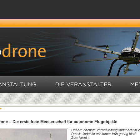
e
one – Die erste freie Meisterschaft für autonome Flugobjekte
Unsere nächste Veranstaltung findet erst in 2
Details findet ihr wir immer früh genug hier!
Zum Verein: